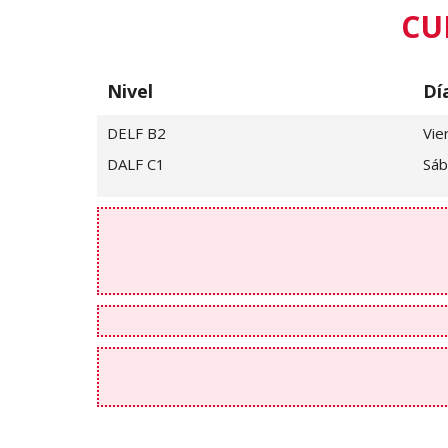
CU
Nivel
Dí
DELF B2
Vie
DALF C1
Sá