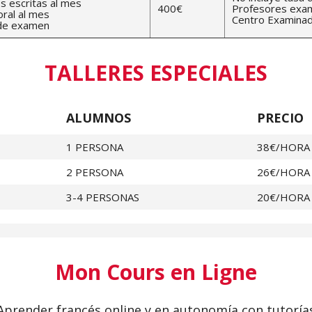
s escritas al mes
400€
Profesores exam
oral al mes
Centro Examinado
 de examen
TALLERES ESPECIALES
ALUMNOS
PRECIO
1 PERSONA
38€/HORA
2 PERSONA
26€/HORA
3-4 PERSONAS
20€/HORA
Mon Cours en Ligne
Aprender francés online y en autonomía con tutoría