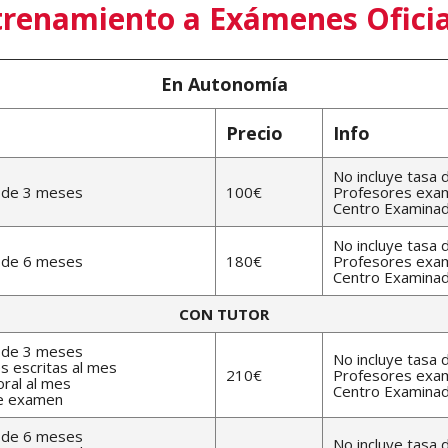
trenamiento a Exámenes Oficia
En Autonomía
Precio
Info
No incluye tasa
e de 3 meses
100€
Profesores exam
Centro Examinado
No incluye tasa
e de 6 meses
180€
Profesores exam
Centro Examinado
CON TUTOR
e de 3 meses
No incluye tasa
s escritas al mes
210€
Profesores exam
oral al mes
Centro Examinado
de examen
e de 6 meses
No incluye tasa